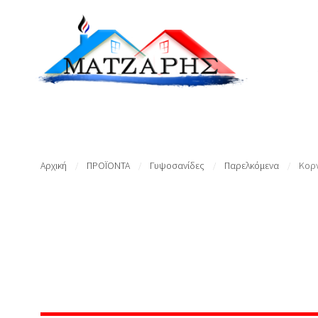
Αρχική
ΠΡΟΪΟΝΤΑ
Γυψοσανίδες
Παρελκόμενα
Κορν
/
/
/
/