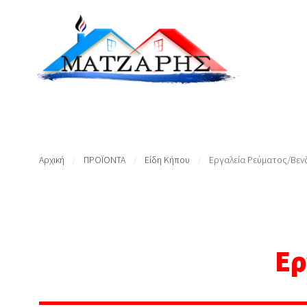
Αρχική
ΠΡΟΪΟΝΤΑ
Είδη Κήπου
Εργαλεία Ρεύματος/Βενζ
/
/
/
Ερ