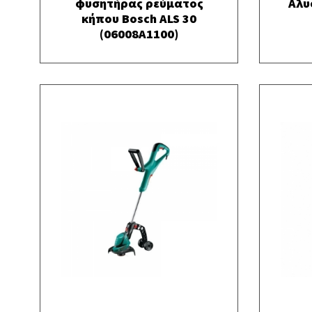
φυσητήρας ρεύματος
Αλυ
κήπου Bosch ALS 30
(06008A1100)