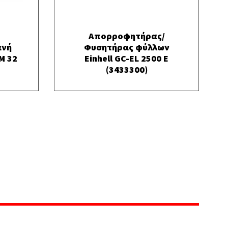
Απορροφητήρας/
ανή
Φυσητήρας φύλλων
M 32
Einhell GC-EL 2500 E
(3433300)